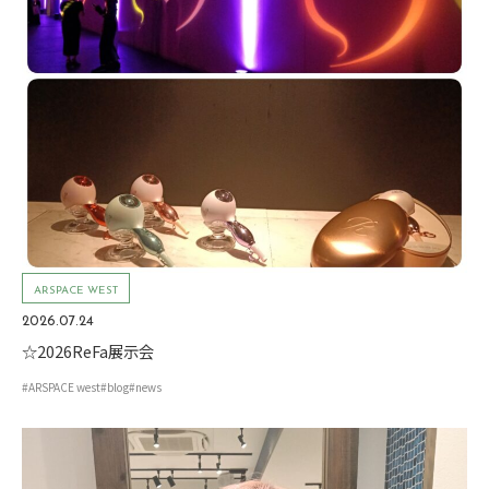
ARSPACE WEST
2026.07.24
☆2026ReFa展示会
#ARSPACE west
#blog
#news