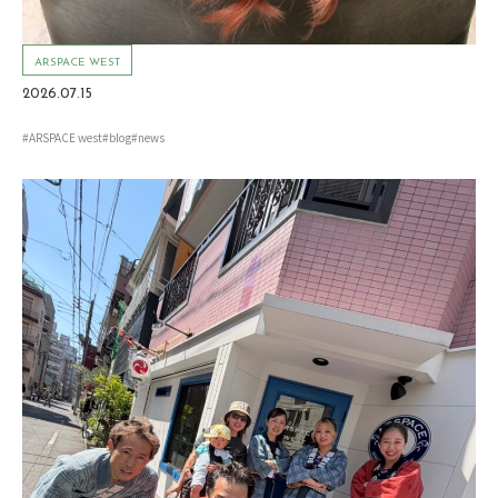
ARSPACE WEST
2026.07.15
#ARSPACE west
#blog
#news