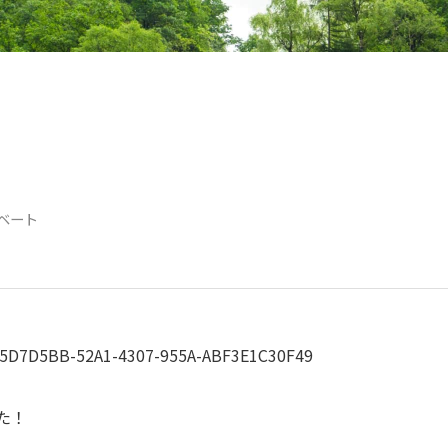
ベート
た！