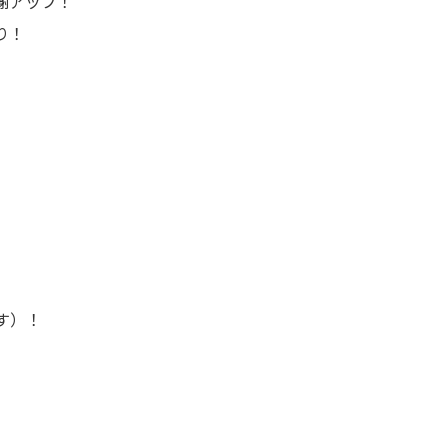
謝アップ！
り！
す）！