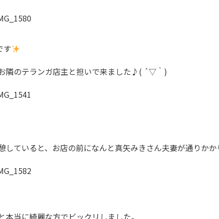
です
隣のテランガ店主と担いで来ました♪( ´▽｀)
憩していると、お店の前になんと真矢みきさん夫妻が通りかか
と本当に綺麗な方でビックリしました。