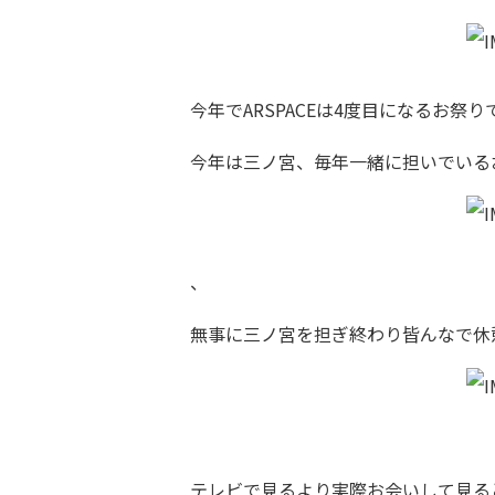
今年でARSPACEは4度目になるお祭り
今年は三ノ宮、毎年一緒に担いでいるお
、
無事に三ノ宮を担ぎ終わり皆んなで休
テレビで見るより実際お会いして見る