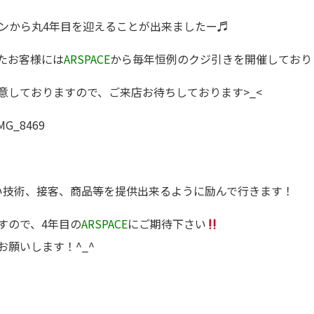
ンから丸4年目を迎えることが出来ましたー♬
たお客様には
ARSPACE
から毎年恒例のクジ引きを開催しておりま
意しておりますので、ご来店お待ちしております>_<
い技術、接客、商品等を提供出来るように励んで行きます！
すので、4年目の
ARSPACE
にご期待下さい
願いします！^_^