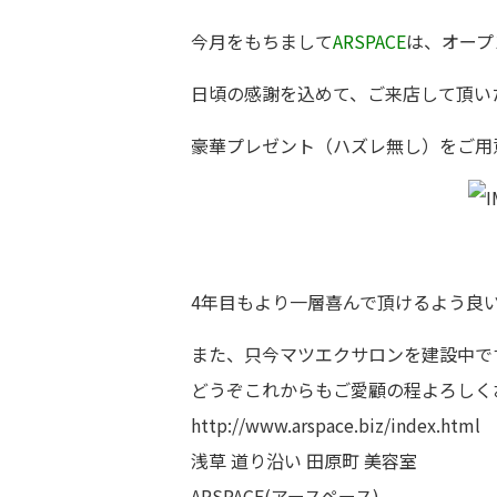
今月をもちまして
ARSPACE
は、オープ
日頃の感謝を込めて、ご来店して頂い
豪華プレゼント（ハズレ無し）をご用
4年目もより一層喜んで頂けるよう良
また、只今マツエクサロンを建設中で
どうぞこれからもご愛顧の程よろしくお
http://www.arspace.biz/index.html
浅草 道り沿い 田原町 美容室
ARSPACE(アースペース)