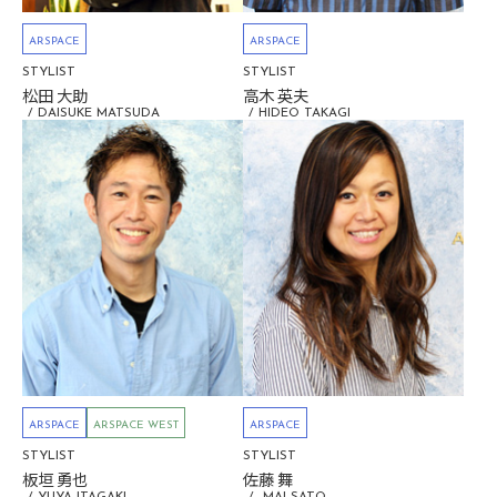
ARSPACE
ARSPACE
STYLIST
STYLIST
松田 大助
高木 英夫
DAISUKE MATSUDA
HIDEO TAKAGI
ARSPACE
ARSPACE WEST
ARSPACE
STYLIST
STYLIST
板垣 勇也
佐藤 舞
YUYA ITAGAKI
MAI SATO