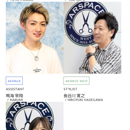
ARSPACE
ARSPACE WEST
ASSISTANT
STYLIST
鳴海 宰翔
長谷川 寛之
NARUMI
HIROYUKI HASEGAWA